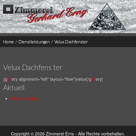
Home
Firma
Dienstleistungen
Historie
Referenzen
Autokran
Home
/
Dienstleistungen
/
Velux Dachfenster
Kontakt
Gerüstbau
Impressum
Zimmerei
Gauben
Velux
Dachfens
ter
Wohnhaus Holzständerbauweise
Altbausanierung
Dachdecker
{g
all
ery alignment="left" layout="flow"}velux{/g
all
ery}
Spenglerarbeiten
Aktuell
Treppenbau
Türen und Fenster
Stellenanzeige
Wintergärten, Terrassen, usw.
Velux Dachfenster
Copyright © 2026 Zimmerei Erny - Alle Rechte vorbehalten.