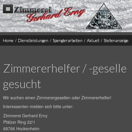
Home
Firma
Dienstleistungen
Historie
Referenzen
Autokran
Home
/
Dienstleistungen
/
Spenglerarbeiten
/
Aktuell
/
Stellenanzeige
Kontakt
Gerüstbau
Impressum
Zimmerei
Gauben
Wohnhaus Holzständerbauweise
Zimmererhelfer / -geselle
Altbausanierung
Dachdecker
gesucht
Spenglerarbeiten
Treppenbau
Türen und Fenster
Wir suchen einen Zimmerergesellen oder Zimmererhelfer!
Wintergärten, Terrassen, usw.
Interessenten melden sich bitte unter:
Velux Dachfenster
Zimmerei Gerhard Erny
Pfälzer Ring 22/1
68766 Hockenheim